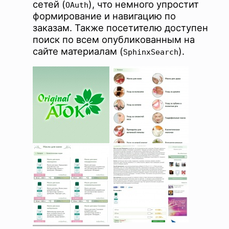
сетей (
), что немного упростит
OAuth
формирование и навигацию по
заказам. Также посетителю доступен
поиск по всем опубликованным на
сайте материалам (
).
SphinxSearch