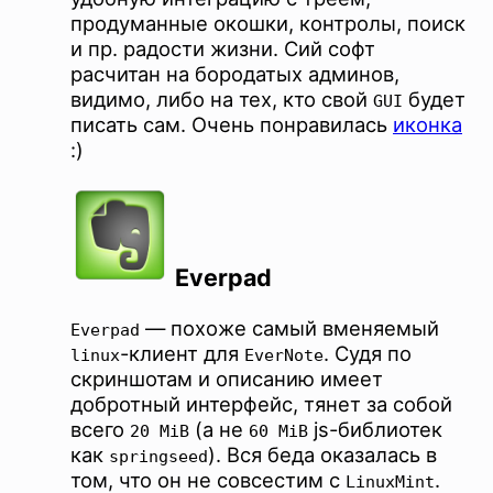
продуманные окошки, контролы, поиск
и пр. радости жизни. Сий софт
расчитан на бородатых админов,
видимо, либо на тех, кто свой
будет
GUI
писать сам. Очень понравилась
иконка
:)
Everpad
— похоже самый вменяемый
Everpad
-клиент для
. Судя по
linux
EverNote
скриншотам и описанию имеет
добротный интерфейс, тянет за собой
всего
(а не
js-библиотек
20 MiB
60 MiB
как
). Вся беда оказалась в
springseed
том, что он не совсестим с
.
LinuxMint