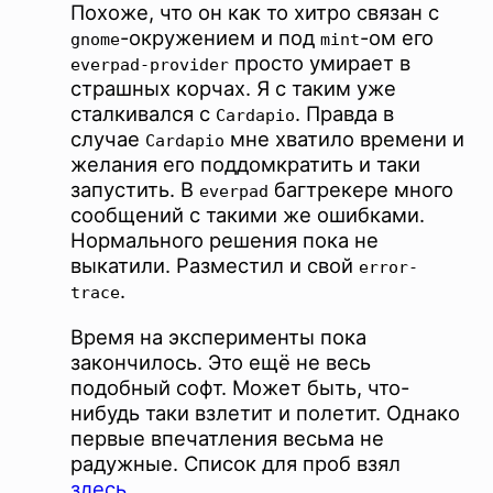
Похоже, что он как то хитро связан с
-окружением и под
-ом его
gnome
mint
просто умирает в
everpad-provider
страшных корчах. Я с таким уже
сталкивался с
. Правда в
Cardapio
случае
мне хватило времени и
Cardapio
желания его поддомкратить и таки
запустить. В
багтрекере много
everpad
сообщений с такими же ошибками.
Нормального решения пока не
выкатили. Разместил и свой
error-
.
trace
Время на эксперименты пока
закончилось. Это ещё не весь
подобный софт. Может быть, что-
нибудь таки взлетит и полетит. Однако
первые впечатления весьма не
радужные. Список для проб взял
здесь
.