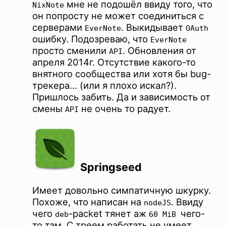
мне не подошёл ввиду того, что
NixNote
он попросту не может соединиться с
серверами
. Выкидывает
EverNote
OAuth
ошибку. Подозреваю, что
EverNote
просто сменили
. Обновления от
API
апреля 2014г. Отсутствие какого-то
внятного сообщества или хотя бы bug-
трекера… (или я плохо искал?).
Пришлось забить. Да и зависимость от
смены
не очень то радует.
API
Springseed
Имеет довольно симпатичную шкурку.
Похоже, что написан на
. Ввиду
nodeJS
чего
-packet тянет аж
чего-
deb
60 MiB
то там. С треем работать не умеет.