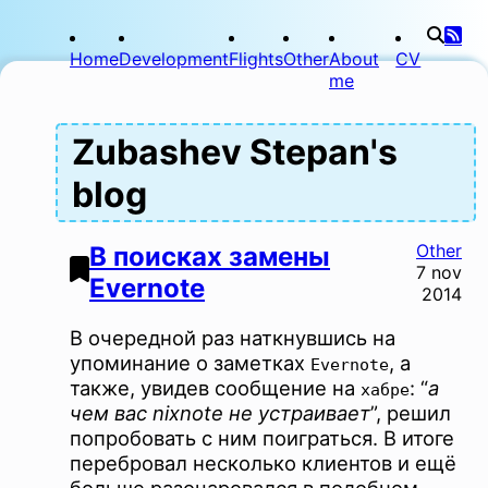
Home
Development
Flights
Other
About
CV
me
Zubashev Stepan's
blog
Other
В поисках замены
7 nov
Evernote
2014
В очередной раз наткнувшись на
упоминание о заметках
, а
Evernote
также, увидев сообщение на
: “
а
хабре
чем вас nixnote не устраивает
”, решил
попробовать с ним поиграться. В итоге
перебровал несколько клиентов и ещё
больше разочаровался в подобном