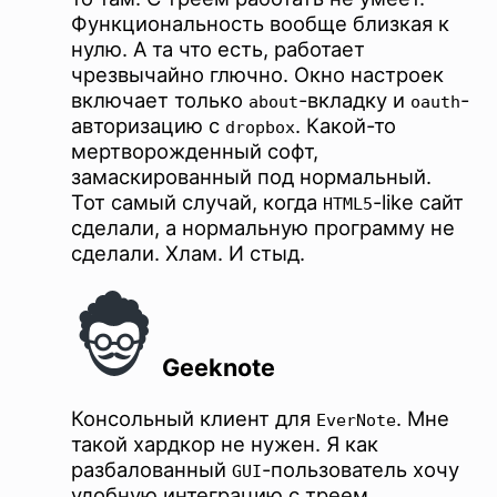
Функциональность вообще близкая к
нулю. А та что есть, работает
чрезвычайно глючно. Окно настроек
включает только
-вкладку и
-
about
oauth
авторизацию с
. Какой-то
dropbox
мертворожденный софт,
замаскированный под нормальный.
Тот самый случай, когда
-like сайт
HTML5
сделали, а нормальную программу не
сделали. Хлам. И стыд.
Geeknote
Консольный клиент для
. Мне
EverNote
такой хардкор не нужен. Я как
разбалованный
-пользователь хочу
GUI
удобную интеграцию с треем,