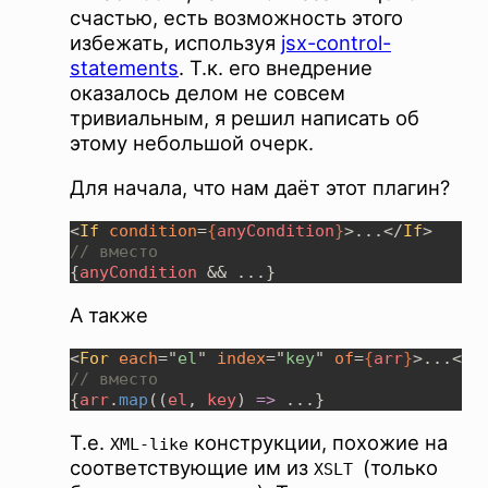
счастью, есть возможность этого
избежать, используя
jsx-control-
statements
. Т.к. его внедрение
оказалось делом не совсем
тривиальным, я решил написать об
этому небольшой очерк.
Для начала, что нам даёт этот плагин?
<
If 
condition
=
{
anyCondition
}
>...</
If
{
anyCondition 
А также
<
For 
each
="
el
" 
index
="
key
" 
of
=
{
arr
}
>...</
F
{
arr
.
map
((
el
, 
key
) 
=> 
Т.е.
конструкции, похожие на
XML-like
соответствующие им из
(только
XSLT