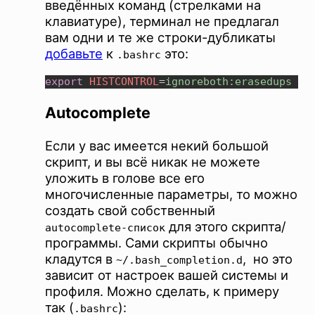
введённых команд (стрелками на
клавиатуре), терминал не предлагал
вам одни и те же строки-дубликаты
добавьте
к
это:
.bashrc
export 
HISTCONTROL
=
Autocomplete
Если у вас имеется некий большой
скрипт, и вы всё никак не можете
уложить в голове все его
многочисленные параметры, то можно
создать свой собственный
для этого скрипта/
autocomplete-список
программы. Сами скрипты обычно
кладутся в
, но это
~/.bash_completion.d
зависит от настроек вашей системы и
профиля. Можно сделать, к примеру
так (
):
.bashrc