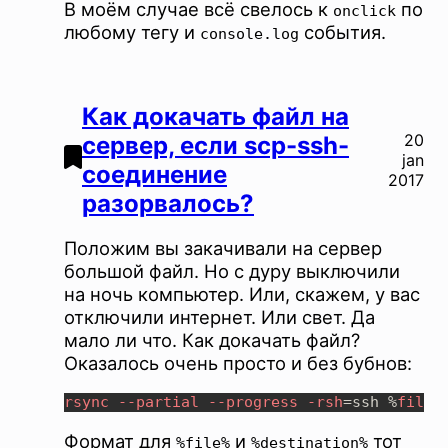
В моём случае всё свелось к
по
onclick
любому тегу и
события.
console.log
Как докачать файл на
20
сервер, если scp-ssh-
jan
соединение
2017
разорвалось?
Положим вы закачивали на сервер
большой файл. Но с дуру выключили
на ночь компьютер. Или, скажем, у вас
отключили интернет. Или свет. Да
мало ли что. Как докачать файл?
Оказалось очень просто и без бубнов:
rsync --partial --progress -rsh
=ssh %
file
%
Формат для
и
тот
%file%
%destination%