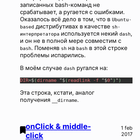
записанных bash-команд не
срабатывает, а ругается с ошибками.
Оказалось всё дело в том, что в
Ubuntu-
дистрибутивах в качестве
based
sh-
используется некий
,
интерпретатора
dash
и он не в полной мере совместим с
. Поменяв
на
в этой строке
bash
sh
bash
проблемы испарились.
В моём случае
ругался на:
dash
DIR
=$
(
dirname 
"$
(
readlink -f 
"$
0
"
)
"
Эта строка, кстати, аналог
получения
.
__dirname
onClick & middle-
1 feb
click
2017