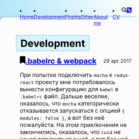
Home
Development
Flights
Other
About
CV
me
Development
.babelrc & webpack
29 apr 2017
При попытке подключить
к
mocha
redux-
проекту мне потребовалось
react
вынести конфигурацию для
в
babel
файл. Дальше веселее,
.babelrc
оказалось, что
категорически
mocha
отказывается запускаться с опцией
{
, а вот без неё
modules: false }
пожалуйста. На этом приключения не
закончились, оказалось, что
не
cuid
хочет запускаться с ней, а вот без неё