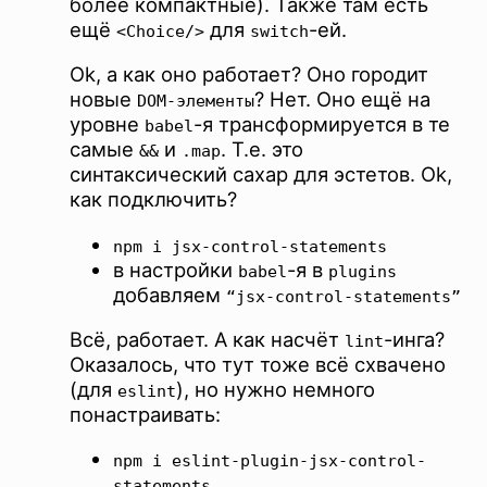
более компактные). Также там есть
ещё
для
-ей.
<Choice/>
switch
Ok, а как оно работает? Оно городит
новые
? Нет. Оно ещё на
DOM-элементы
уровне
-я трансформируется в те
babel
самые
и
. Т.е. это
&&
.map
синтаксический сахар для эстетов. Ok,
как подключить?
npm i jsx-control-statements
в настройки
-я в
babel
plugins
добавляем
“jsx-control-statements”
Всё, работает. А как насчёт
-инга?
lint
Оказалось, что тут тоже всё схвачено
(для
), но нужно немного
eslint
понастраивать:
npm i eslint-plugin-jsx-control-
statements