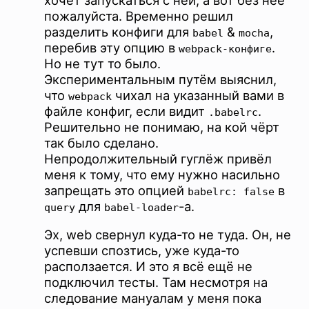
пожалуйста. Временно решил
разделить конфиги для
&
,
babel
mocha
перебив эту опцию в
.
webpack-конфиге
Но не тут то было.
Экспериментальным путём выяснил,
что
чихал на указанный вами в
webpack
файле конфиг, если видит
.
.babelrc
Решительно не понимаю, на кой чёрт
так было сделано.
Непродолжительный гуглёж привёл
меня к тому, что ему нужно насильно
запрещать это опцией
в
babelrc: false
для
-а.
query
babel-loader
Эх, web свернул куда-то не туда. Он, не
успевши спозтись, уже куда-то
расползается. И это я всё ещё не
подключил тесты. Там несмотря на
следование мануалам у меня пока