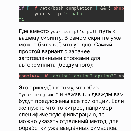
if 
[ 
-f
 /etc/bash_completion 
] 
&& ! 
shopt 
.
 your_script'
Где вместо
путь к
your_script’s_path
вашему скрипту. В самом скрипте уже
может быть всё что угодно. Самый
простой вариант с заранее
заготовленными строками для
автокомплита (бездумного):
complete -W 
"
option1 option2 option3
Это приведёт к тому, что вбив
и нажав
дважды вам
"your_program "
Tab
будут предложены все три опции. Если
же нужно что-то хитрее, например
специфическую фильтрацию, то
можно указать отдельный метод, для
обработки уже введённых символов.