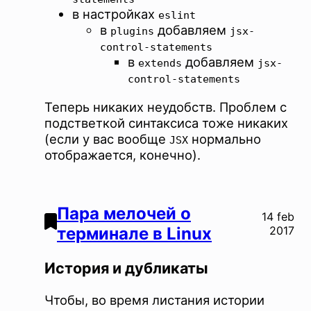
в настройках
eslint
в
добавляем
plugins
jsx-
control-statements
в
добавляем
extends
jsx-
control-statements
Теперь никаких неудобств. Проблем с
подстветкой синтаксиса тоже никаких
(если у вас вообще
нормально
JSX
отображается, конечно).
Пара мелочей о
14 feb
терминале в Linux
2017
История и дубликаты
Чтобы, во время листания истории