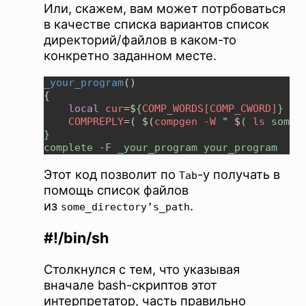
Или, скажем, вам может потрбоваться
в качестве списка вариантов список
директорий/файлов в каком-то
конкретно заданном месте.
_your_program
local 
cur
=$
{
COMP_WORDS[COMP_CWORD]
COMPREPLY
=( $(
compgen -W 
" $
( 
ls
 some_
Этот код позволит по
-у получать в
Tab
помощь список файлов
из
.
some_directory’s_path
#!/bin/sh
Столкнулся с тем, что указывая
вначале bash-скриптов этот
интерпретатор, часть правильно