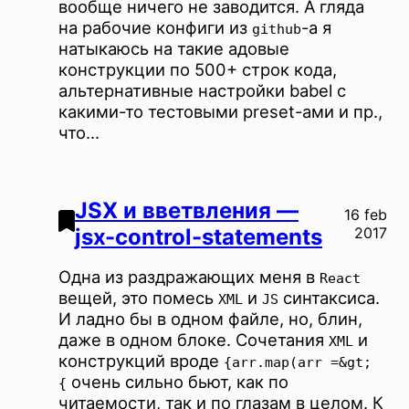
вообще ничего не заводится. А гляда
на рабочие конфиги из
-а я
github
натыкаюсь на такие адовые
конструкции по 500+ строк кода,
альтернативные настройки babel с
какими-то тестовыми preset-ами и пр.,
что…
JSX и вветвления ―
16 feb
jsx-control-statements
2017
Одна из раздражающих меня в
React
вещей, это помесь
и
синтаксиса.
XML
JS
И ладно бы в одном файле, но, блин,
даже в одном блоке. Сочетания
и
XML
конструкций вроде
{arr.map(arr =&gt;
очень сильно бьют, как по
{
читаемости, так и по глазам в целом. К