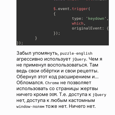
$
.event.
trigger
			type: '
keydown
which
Забыл упомянуть,
puzzle-english
агрессивно использует
. Чем я
jQuery
не применул воспользоваться. Там
ведь свои обёртки и свои рецепты.
Обернул этот код расширением и…
Обломался.
не позволяет
Chrome
использовать со страницы жертвы
ничего кроме
. Т.е. доступа к
DOM
jQuery
нет, доступа к любым кастомным
тоже нет. Ничего нет.
window-полям