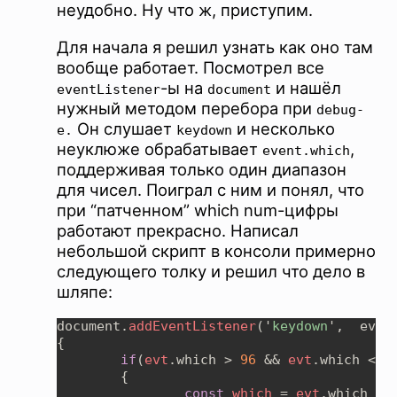
неудобно. Ну что ж, приступим.
Для начала я решил узнать как оно там
вообще работает. Посмотрел все
-ы на
и нашёл
eventListener
document
нужный методом перебора при
debug-
Он слушает
и несколько
е.
keydown
неуклюже обрабатывает
,
event.which
поддерживая только один диапазон
для чисел. Поиграл с ним и понял, что
при “патченном” which num-цифры
работают прекрасно. Написал
небольшой скрипт в консоли примерно
следующего толку и решил что дело в
шляпе:
document.
addEventListener
('
keydown
',  evt 
if
(
evt
.which > 
96 
&& 
evt
.which < 
1
const 
which 
= 
evt
.which - 