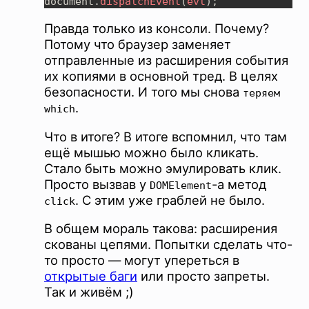
document.
dispatchEvent
(
evt
Правда только из консоли. Почему?
Потому что браузер заменяет
отправленные из расширения события
их копиями в основной тред. В целях
безопасности. И того мы снова
теряем
.
which
Что в итоге? В итоге вспомнил, что там
ещё мышью можно было кликать.
Стало быть можно эмулировать клик.
Просто вызвав у
-а метод
DOMElement
. С этим уже граблей не было.
click
В общем мораль такова: расширения
скованы цепями. Попытки сделать что-
то просто — могут упереться в
открытые баги
или просто запреты.
Так и живём ;)