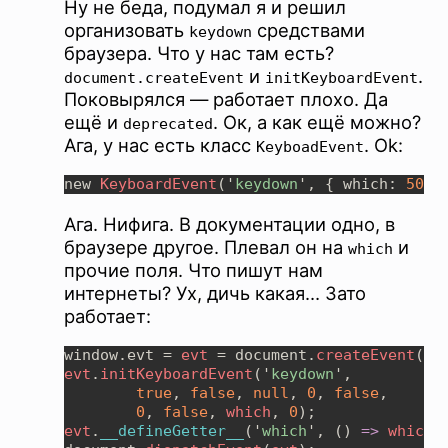
Ну не беда, подумал я и решил
организовать
средствами
keydown
браузера. Что у нас там есть?
и
.
document.createEvent
initKeyboardEvent
Поковырялся — работает плохо. Да
ещё и
. Ок, а как ещё можно?
deprecated
Ага, у нас есть класс
. Ok:
KeyboadEvent
new 
KeyboardEvent
('
keydown
', { which: 
50 
Ага. Нифига. В документации одно, в
браузере другое. Плевал он на
и
which
прочие поля. Что пишут нам
интернеты? Ух, дичь какая… Зато
работает:
window.evt = 
evt 
= document.
createEvent
("
K
evt
.
initKeyboardEvent
('
keydown
true
, 
false
, 
null
, 
0
, 
false
0
, 
false
, 
which
, 
0
evt
.
__defineGetter__
('
which
', () 
=> 
which