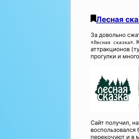
Лесная ска
За довольно сжа
«
».
Лесная сказка
аттракционов (ту
прогулки и мног
Сайт получил, на
воспользовался
перекочуют и в 