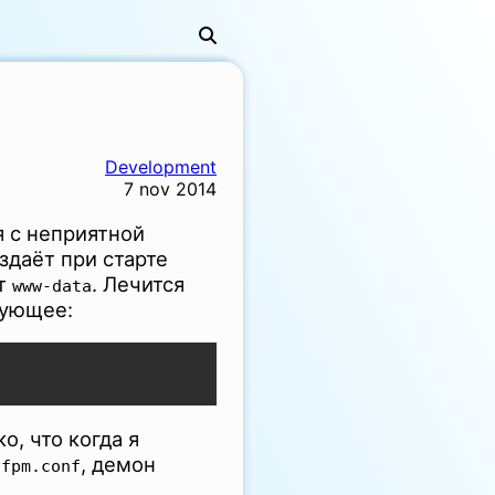
Development
7 nov 2014
 с неприятной
здаёт при старте
от
. Лечится
www-data
дующее:
, что когда я
, демон
-fpm.conf