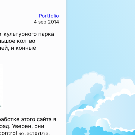
Portfolio
4 sep 2014
о-культурного парка
льшое кол-во
лей, и конные
аботке этого сайта я
рад. Уверен, они
control
,
SelectOrDie