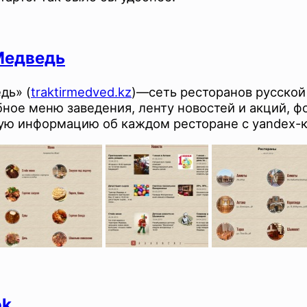
Медведь
дь» (
traktirmedved.kz
)—сеть ресторанов русской 
ное меню заведения, ленту новостей и акций, фо
ную информацию об каждом ресторане с yandex-к
ok