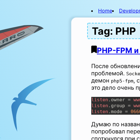
Home
Develop
Tag: PHP
PHP-FPM и
После обновлени
проблемой.
Sock
демон
, 
php5-fpm
это дело очень 
listen
.owner = 
ww
listen
.group = 
ww
listen
.mode = 
Думаю по названи
попробовал пере
споткнулся при с