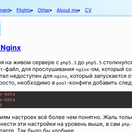
ment
Flights
Other
About me
CV
 Nginx
я на живом сервере с
до
столкнулся
php5.3
php5.5
-файл, для прослушивания
-ом, который со
et
nginx
стал недоступен для
, который запускается 
nginx
просто, необходимо в
-конфиги добавить сле
pool
w
-
w
-
ям настроек всё более чем понятно. Жаль только
нести эти настройки на уровень выше, в сам
php
тарте. Так было бы удобнее.