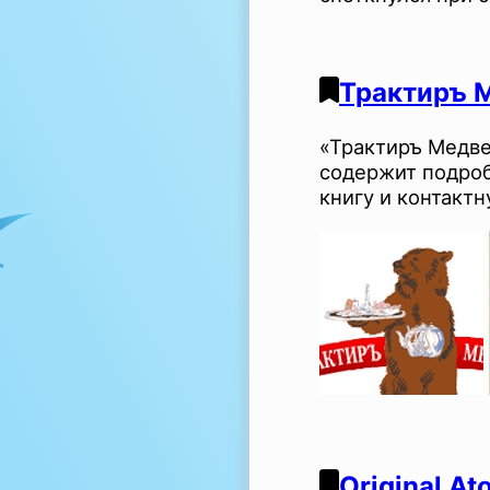
Трактиръ 
«Трактиръ Медве
содержит подроб
книгу и контакт
Original At