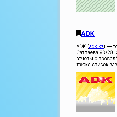
ADK
ADK (
adk.kz
) — т
Сатпаева 90/28.
отчёты с проведё
также список за