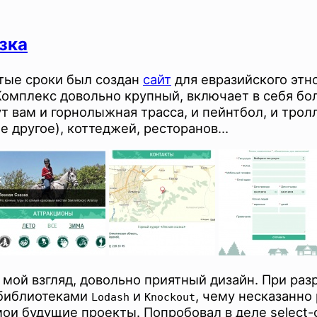
зка
тые сроки был создан
сайт
для евразийского этн
 Комплекс довольно крупный, включает в себя бо
т вам и горнолыжная трасса, и пейнтбол, и трол
ое другое), коттеджей, ресторанов…
 мой взгляд, довольно приятный дизайн. При разр
 библиотеками
и
, чему несказанно 
Lodash
Knockout
мои будущие проекты. Попробовал в деле select-